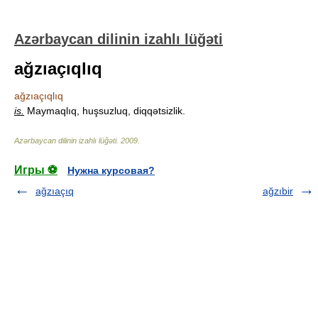
Azərbaycan dilinin izahlı lüğəti
ağzıaçıqlıq
ağzıaçıqlıq
is.
Maymaqlıq, huşsuzluq, diqqətsizlik.
Azərbaycan dilinin izahlı lüğəti
.
2009
.
Игры ⚽
Нужна курсовая?
ağzıaçıq
ağzıbir