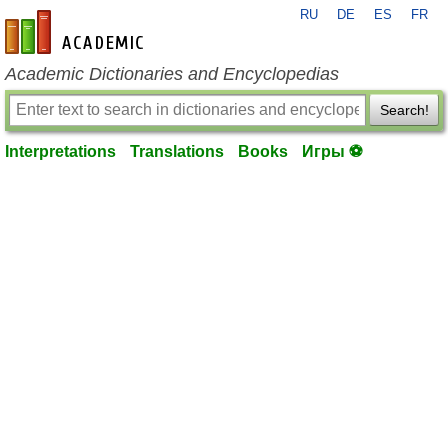
RU
DE
ES
FR
en-academic.com
Academic Dictionaries and Encyclopedias
Search!
Interpretations
Translations
Books
Игры ⚽